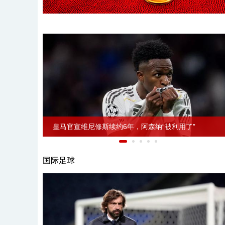
林称新王
皇马官宣维尼修斯续约6年，阿森纳“被利用了”
国际足球