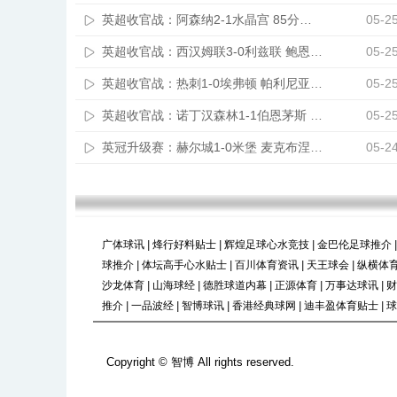
英超收官战：阿森纳2-1水晶宫 85分完美收官斩获联赛冠军
05-2
英超收官战：西汉姆联3-0利兹联 鲍恩传射建功球队无奈降级
05-2
英超收官战：热刺1-0埃弗顿 帕利尼亚进球助球队惊险保级
05-2
英超收官战：诺丁汉森林1-1伯恩茅斯 两队携手晋级欧联杯
05-2
英冠升级赛：赫尔城1-0米堡 麦克布涅破门助球队重返英超
05-2
广体球讯
|
烽行好料贴士
|
辉煌足球心水竞技
|
金巴伦足球推介
|
球推介
|
体坛高手心水贴士
|
百川体育资讯
|
天王球会
|
纵横体
沙龙体育
|
山海球经
|
德胜球道内幕
|
正源体育
|
万事达球讯
|
财
推介
|
一品波经
|
智博球讯
|
香港经典球网
|
迪丰盈体育贴士
|
球
Copyright © 智博 All rights reserved.