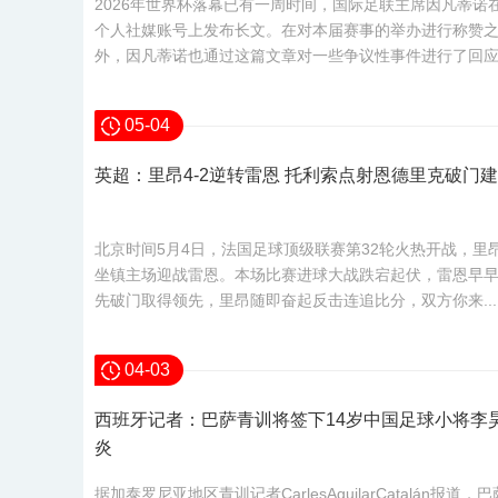
2026年世界杯落幕已有一周时间，国际足联主席因凡蒂诺
个人社媒账号上发布长文。在对本届赛事的举办进行称赞
外，因凡蒂诺也通过这篇文章对一些争议性事件进行了回应.
05-04
英超：里昂4-2逆转雷恩 托利索点射恩德里克破门
北京时间5月4日，法国足球顶级联赛第32轮火热开战，里
坐镇主场迎战雷恩。本场比赛进球大战跌宕起伏，雷恩早
先破门取得领先，里昂随即奋起反击连追比分，双方你来...
04-03
西班牙记者：巴萨青训将签下14岁中国足球小将李
炎
据加泰罗尼亚地区青训记者CarlesAguilarCatalán报道，巴