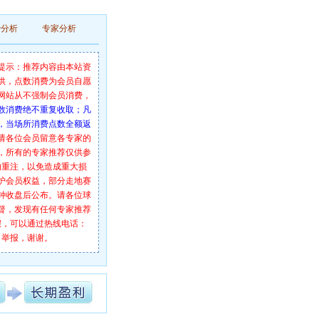
费分析
专家分析
提示：推荐内容由本站资
供，点数消费为会员自愿
网站从不强制会员消费，
数消费绝不重复收取；凡
，当场所消费点数全额返
请各位会员留意各专家的
，所有的专家推荐仅供参
勿重注，以免造成重大损
护会员权益，部分走地赛
分钟收盘后公布。请各位球
督，发现有任何专家推荐
假，可以通过热线电话：
举报，谢谢。