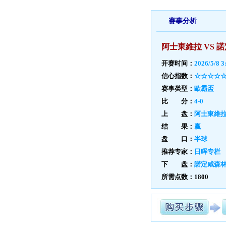
赛事分析
阿士東維拉 VS 
开赛时间：
2026/5/8 3
信心指数：
☆☆☆☆
赛事类型：
歐霸盃
比 分：
4-0
上 盘：
阿士東維
结 果：
赢
盘 口：
半球
推荐专家：
日晖专栏
下 盘：
諾定咸森
所需点数：1800