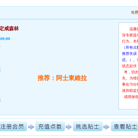
免
諾定咸森林
温馨
深专家提
:00:00
行为，本
☆
（所有点
推荐失误
还。）
。
状态起伏
拉
考，切
推荐：阿士東維拉
失。为维
事在70
迷协助监
成绩做
林