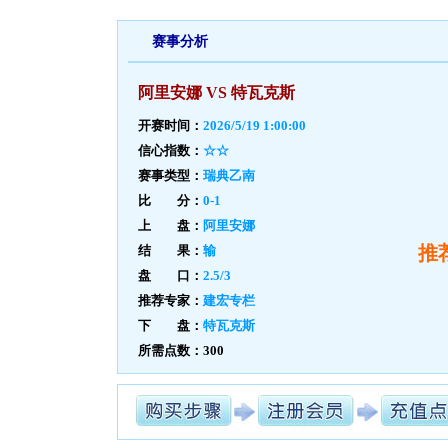
赛事分析
阿里安娜 VS 特瓦克斯
开赛时间：
2026/5/19 1:00:00
信心指数：
☆☆
赛事类型：
瑞典乙南
比 分：
0-1
上 盘：
阿里安娜
推
结 果：
输
盘 口：
2.5/3
推荐专家：
建宏专栏
下 盘：
特瓦克斯
所需点数：300