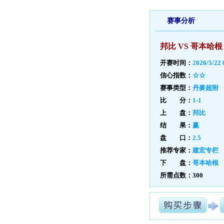
赛事分析
邦比 VS 哥本哈根
开赛时间：
2026/5/22 
信心指数：
☆☆
赛事类型：
丹麥超附
比 分：
1-1
上 盘：
邦比
结 果：
赢
盘 口：
2.5
推荐专家：
建宏专栏
下 盘：
哥本哈根
所需点数：300