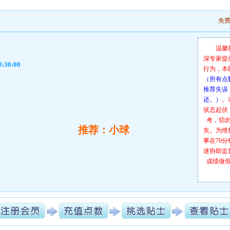
免
温馨
深专家提
0:30:00
行为，本
（所有点
推荐失误
还。）
。
状态起伏
考，切
推荐：小球
失。为维
事在70
迷协助监
成绩做