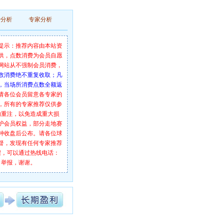
费分析
专家分析
提示：推荐内容由本站资
供，点数消费为会员自愿
网站从不强制会员消费，
数消费绝不重复收取；凡
，当场所消费点数全额返
请各位会员留意各专家的
，所有的专家推荐仅供参
勿重注，以免造成重大损
护会员权益，部分走地赛
分钟收盘后公布。请各位球
督，发现有任何专家推荐
假，可以通过热线电话：
举报，谢谢。