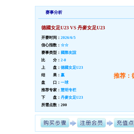
赛事分析
德國女足U23 VS 丹麥女足U23
开赛时间：
2026/6/5
信心指数：
☆☆
赛事类型：
國際友誼
比 分：
2-0
上 盘：
德國女足U23
推荐：
结 果：
赢
盘 口：
一球
推荐专家：
慧明专栏
下 盘：
丹麥女足U23
所需点数：200