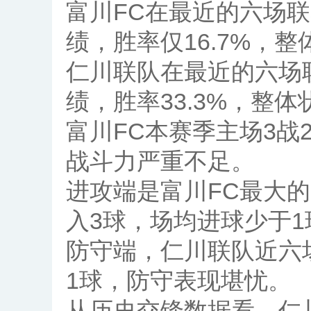
富川FC在最近的六场联
绩，胜率仅16.7%，
仁川联队在最近的六场
绩，胜率33.3%，整
富川FC本赛季主场3战
战斗力严重不足。
进攻端是富川FC最大
入3球，场均进球少于
防守端，仁川联队近六
1球，防守表现堪忧。
从历史交锋数据看，仁