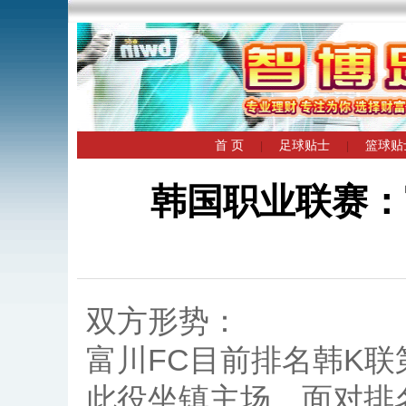
首 页
足球贴士
篮球贴
|
|
韩国职业联赛：富
双方形势：
富川FC目前排名韩K联
此役坐镇主场，面对排