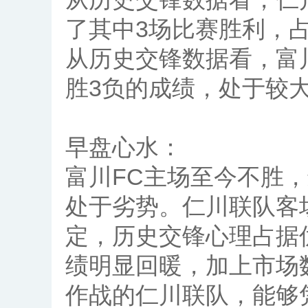
了其中3场比赛胜利，
从历史交锋数据看，富川
胜3负的成绩，处于较
早盘心水：
富川FC主场至今不胜
处于劣势。仁川联队客
定，历史交锋心理占据
绩明显回暖，加上市场
作战的仁川联队，能够